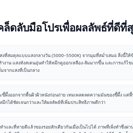
คล็ดลับมือโปรเพื่อผลลัพธ์ที่ดีที่ส
งที่สมดุลแบบแสงกลางวัน (5000–5500K) จากมุมที่สม่ำเสมอ สิ่งนี้ให้ข้อม
งาน แสงทังสเตนอุ่นทำให้หมึกดูออกเหลือง-ส้มมากขึ้น และการแก้ไขแม
อเริ่มจากแสงที่เป็นกลาง
ะขี้ผึ้งออกจากพื้นผิวผิวหนังก่อนถ่าย เทมเพลตลดความมันของขี้ผึ้ง แต่พื
ึกได้ชัดเจนกว่าและให้ผลลัพธ์ที่เพิ่มประสิทธิภาพดีกว่า
เพิ่งทำและที่หายดีแล้วของรอยสักเดียวกันเมื่อเป็นไปได้ ภาพที่เพิ่งทำซึ่