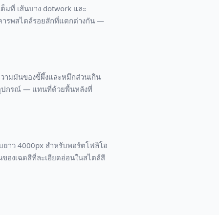
ต็มที่ เส้นบาง dotwork และ
ารพสไตล์รอยสักที่แตกต่างกัน —
ามมันของขี้ผึ้งและหมึกส่วนเกิน
กรณ์ — แทนที่ด้วยพื้นหลังที่
ขอบยาว 4000px สำหรับพอร์ตโฟลิโอ
ของเฉดสีที่ละเอียดอ่อนในสไตล์สี