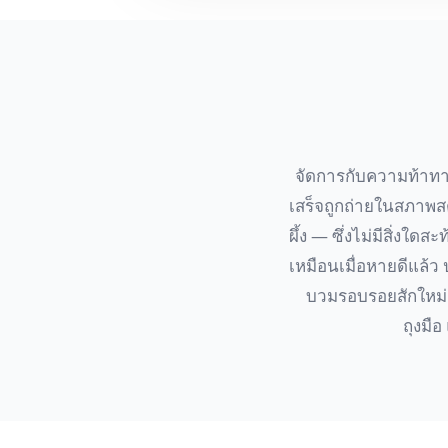
จัดการกับความท้าทาย
เสร็จถูกถ่ายในสภาพสต
ผึ้ง — ซึ่งไม่มีสิ่งใ
เหมือนเมื่อหายดีแล
บวมรอบรอยสักใหม่ 
ถุงมื