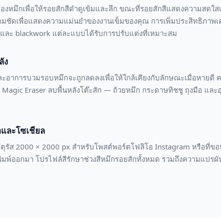
ของหมึกเพื่อให้รอยสักสีดำดูเข้มและลึก ขณะที่รอยสักสีแสดงความสดใสเ
มชัดเพื่อแสดงความแม่นยำของงานเข็มของคุณ การเพิ่มประสิทธิภาพเค
้ำ และ blackwork แต่ละแบบได้รับการปรับแต่งที่เหมาะสม
ลัง
อาการบวมรอบหมึกจะถูกลดลงเพื่อให้ใกล้เคียงกับลักษณะเมื่อหายดี คว
gic Eraser ลบพื้นหลังโต๊ะสัก — ถ้วยหมึก กระดาษทิชชู ถุงมือ และอุป
อและโซเชียล
ัตุรัส 2000 × 2000 px สำหรับโพสต์พอร์ตโฟลิโอ Instagram หรือที่
พิมพ์ออกมา โปรไฟล์สีรักษาช่วงสีหมึกรอยสักทั้งหมด รวมถึงความแปรผัน