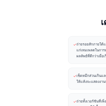
เ
ถ่ายรอยสักภายใต้แส
✓
แก่เทมเพลตในการทำ
ผลลัพธ์ที่ดีกว่าเมื่
เช็ดหมึกส่วนเกินแล
✓
ให้แห้งจะแสดงงานหม
ถ่ายทั้งเวอร์ชันที่
✓