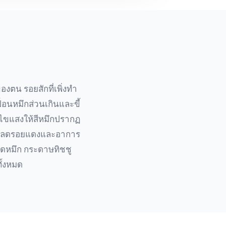
งตน รอยสักที่เพิ่งทำ
้อนหมึกส่วนเกินและขี้
แก้ไขแสงให้สีหมึกปรากฏ
และลดรอยแดงและอาการ
วดหมึก กระดาษทิชชู
ั้งหมด