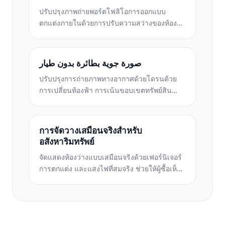
ปรับปรุงภาพถ่ายพอร์ตโฟลิโอการออกแบบ
ตกแต่งภายในด้วยการปรับความสว่างของห้อง
การกำจัดสิ่งยุ่งเหยิง การทำให้พื้นผิวของวัสดุคม
ชัดขึ้น และการแสดงสีที่แม่นยำของพื้นผิวและผ้า
صورة جوية بطائرة بدون طيار
ปรับปรุงการถ่ายภาพทางอากาศด้วยโดรนด้วย
การเปลี่ยนท้องฟ้า การเน้นขอบเขตทรัพย์สิน
ความมีชีวิตชีวาของสี Boost และการกำจัดสิ่ง
รบกวนสมาธิสำหรับการสำรวจอสังหาริมทรัพย์
และที่ดิน
การจัดวางเสมือนจริงสำหรับ
อสังหาริมทรัพย์
จัดแสดงห้องว่างแบบเสมือนจริงด้วยเฟอร์นิเจอร์
การตกแต่ง และแสงไฟที่สมจริง ช่วยให้ผู้ซื้อเห็น
ภาพพื้นที่อยู่อาศัยได้โดยไม่ต้องเสียค่าใช้จ่ายใน
การจัดวางจริง