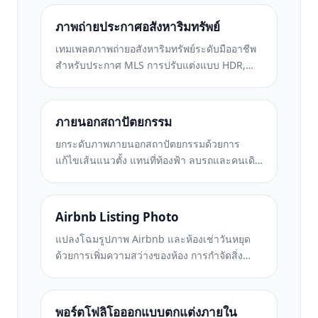
ภาพถ่ายประกาศอสังหาริมทรัพย์
เทมเพลตภาพถ่ายอสังหาริมทรัพย์ระดับมืออาชีพ
สำหรับประกาศ MLS การปรับแต่งแบบ HDR,
การแทนที่ท้องฟ้า, การกำจัดสิ่งรกรุงรัง และการ
แก้สีสำหรับภาพถ่ายอสังหาริมทรัพย์ที่ขายได้เร็ว
ขึ้น
ภายนอกสถาปัตยกรรม
ยกระดับภาพภายนอกสถาปัตยกรรมด้วยการ
แก้ไขเส้นแนวตั้ง แทนที่ท้องฟ้า ลบรถและคนเดิน
เท้า และปรับสีโทนชั่วโมงทองสำหรับประกาศ
ขายและพอร์ตโฟลิโอ
Airbnb Listing Photo
แปลงโฉมรูปภาพ Airbnb และห้องเช่าวันหยุด
ด้วยการเพิ่มความสว่างของห้อง การกำจัดสิ่ง
ยุ่งเหยิง Color correction และการแก้ไขความ
ผิดเพี้ยนของเลนส์มุมกว้างเพื่อให้ได้อัตราการจอง
ที่สูงขึ้น
พอร์ตโฟลิโอออกแบบตกแต่งภายใน