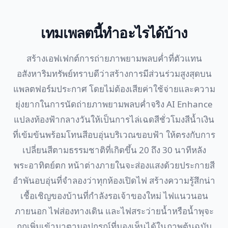
เทมเพลตนี้ทำอะไรได้บ้าง
สร้างเอฟเฟกต์การถ่ายภาพยามพลบค่ำที่ตัวแทน
อสังหาริมทรัพย์ทราบดีว่าสร้างการมีส่วนร่วมสูงสุดบน
แพลตฟอร์มประกาศ โดยไม่ต้องเสียค่าใช้จ่ายและความ
ยุ่งยากในการนัดถ่ายภาพยามพลบค่ำจริง AI Enhance
แปลงท้องฟ้ากลางวันให้เป็นการไล่เฉดสีชั่วโมงสีน้ำเงิน
ที่เข้มข้นพร้อมโทนสีอบอุ่นบริเวณขอบฟ้า ให้ตรงกับการ
เปลี่ยนสีตามธรรมชาติที่เกิดขึ้น 20 ถึง 30 นาทีหลัง
พระอาทิตย์ตก หน้าต่างภายในจะส่องแสงด้วยประกายสี
อำพันอบอุ่นที่จำลองว่าทุกห้องเปิดไฟ สร้างความรู้สึกน่า
เชื้อเชิญของบ้านที่กำลังรอเจ้าของใหม่ ไฟแนวนอน
ภายนอก ไฟส่องทางเดิน และไฟสระว่ายน้ำหรือน้ำพุจะ
ถูกเพิ่มเข้ามาตามอุปกรณ์ที่มองเห็นได้ในภาพต้นฉบับ