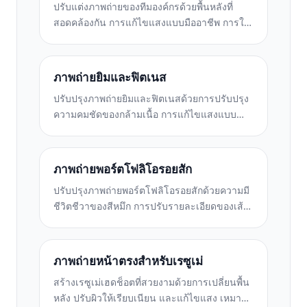
ปรับแต่งภาพถ่ายของทีมองค์กรด้วยพื้นหลังที่
สอดคล้องกัน การแก้ไขแสงแบบมืออาชีพ การให้
เกรดสีที่เหมาะสมกับแบรนด์ และคุณภาพของ
ภาพที่สม่ำเสมอทั่วทั้งทีม
ภาพถ่ายยิมและฟิตเนส
ปรับปรุงภาพถ่ายยิมและฟิตเนสด้วยการปรับปรุง
ความคมชัดของกล้ามเนื้อ การแก้ไขแสงแบบ
ไดนามิก การล้างพื้นหลัง และการจัดระดับสีกีฬา
ที่มีคอนทราสต์สูง
ภาพถ่ายพอร์ตโฟลิโอรอยสัก
ปรับปรุงภาพถ่ายพอร์ตโฟลิโอรอยสักด้วยความมี
ชีวิตชีวาของสีหมึก การปรับรายละเอียดของเส้น
ลดรอยแดงของผิวหนัง และพื้นหลังที่สะอาดตา
สำหรับพอร์ตโฟลิโอของศิลปินและ Instagram
ภาพถ่ายหน้าตรงสำหรับเรซูเม่
สร้างเรซูเม่เฮดช็อตที่สวยงามด้วยการเปลี่ยนพื้น
หลัง ปรับผิวให้เรียบเนียน และแก้ไขแสง เหมาะ