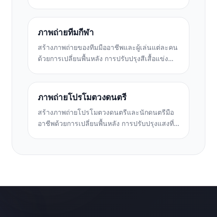
สำหรับ CV พอร์ทัลงาน และไดเร็กทอรีของ
องค์กร
ภาพถ่ายทีมกีฬา
สร้างภาพถ่ายของทีมมืออาชีพและผู้เล่นแต่ละคน
ด้วยการเปลี่ยนพื้นหลัง การปรับปรุงสีเสื้อแข่ง
และฉากหลังของสนามกีฬาหรือสตูดิโอสำหรับ
รายชื่อและโปรแกรมต่างๆ
ภาพถ่ายโปรโมตวงดนตรี
สร้างภาพถ่ายโปรโมตวงดนตรีและนักดนตรีมือ
อาชีพด้วยการเปลี่ยนพื้นหลัง การปรับปรุงแสงที่
น่าทึ่ง และผลงานพร้อมพิมพ์สำหรับชุดสื่อมวลชน
และการส่งสถานที่