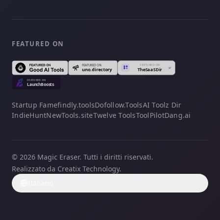
FEATURED ON
Startup Fame
findly.tools
Dofollow.Tools
AI Toolz Dir
IndieHunt
NewTools.site
Twelve Tools
ToolPilot
Dang.ai
© 2026 Magic Eraser. Tutti i diritti riservati.
Realizzato da Creatix Technology.
Italiano