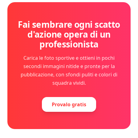
Fai sembrare ogni scatto
d'azione opera di un
professionista
Carica le foto sportive e ottieni in pochi
secondi immagini nitide e pronte per la
pubblicazione, con sfondi puliti e colori di
squadra vividi.
Provalo gratis