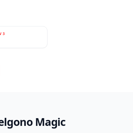
W
3
scelgono Magic