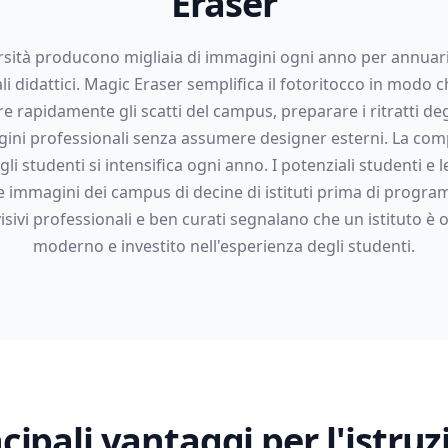
Eraser
rsità producono migliaia di immagini ogni anno per annuari,
i didattici. Magic Eraser semplifica il fotoritocco in modo c
re rapidamente gli scatti del campus, preparare i ritratti deg
ini professionali senza assumere designer esterni. La com
egli studenti si intensifica ogni anno. I potenziali studenti e l
 immagini dei campus di decine di istituti prima di program
isivi professionali e ben curati segnalano che un istituto è 
moderno e investito nell'esperienza degli studenti.
cipali vantaggi per l'istru