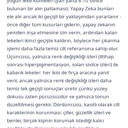
yoğun leke kümeleri (yan yana 8-10 sivilce
bulunan bir alın patlaması): Yapay Zeka bunları
ele alır ancak iki geçişli bir yaklaşımdan yararlanır -
önce diğer tüm kusurları giderin, yapay zekanın
yeniden inşa etmesine izin verin, ardından kalan
lekeleri ikinci geçişte kaldırın, böylece her çıkarma
işlemi daha fazla temiz cilt referansına sahip olur.
Üçüncüsü, yalnızca renk değişikliği izleri (iltihap
sonrası hiperpigmentasyon, solan sivilce izleri) ile
kabarık lekeler: her ikisi de fırça aracına yanıt
verir, ancak yalnızca renk değişikliği izleri daha
temiz tek geçişli sonuçlar üretir çünkü yüzey
dokusu zaten pürüzsüzdür ve yalnızca tonun
düzeltilmesi gerekir. Dördüncüsü, kasıtlı olarak cilt
karakterinin korunması: çiller, güzellik izleri ve
benler, birçok kişinin korumak istediği kalıcı