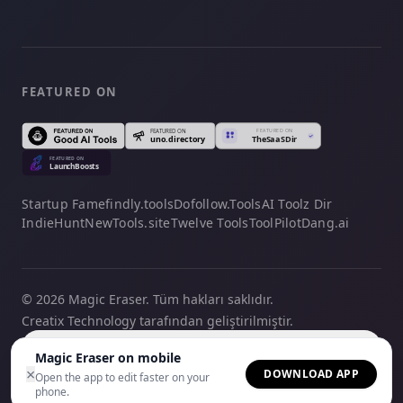
FEATURED ON
Startup Fame
findly.tools
Dofollow.Tools
AI Toolz Dir
IndieHunt
NewTools.site
Twelve Tools
ToolPilot
Dang.ai
© 2026 Magic Eraser. Tüm hakları saklıdır.
Creatix Technology tarafından geliştirilmiştir.
Türkçe
Magic Eraser on mobile
×
DOWNLOAD APP
Open the app to edit faster on your
phone.