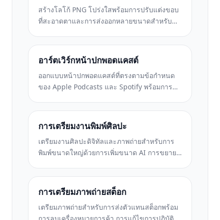
สร้างโลโก้ PNG โปร่งใสพร้อมการปรับแต่งขอบ
ที่สะอาดตาและการส่งออกหลายขนาดสำหรับ
เว็บ สิ่งพิมพ์ โซเชียลมีเดีย และไอคอนแอป ใช้
งานได้กับภาพถ่ายโลโก้ที่พิมพ์และไฟล์ดิจิทัล
อาร์ตเวิร์กหน้าปกพอดแคสต์
ออกแบบหน้าปกพอดแคสต์ที่ตรงตามข้อกำหนด
ของ Apple Podcasts และ Spotify พร้อมการ
เปลี่ยนพื้นหลัง การแยกแนวตั้งของโฮสต์ และ
เค้าโครงที่พร้อมสำหรับการพิมพ์
การเตรียมงานพิมพ์ศิลปะ
เตรียมงานศิลปะดิจิทัลและภาพถ่ายสำหรับการ
พิมพ์ขนาดใหญ่ด้วยการเพิ่มขนาด AI การขยาย
แคนวาส การพิสูจน์สีที่แม่นยำ และการส่งออก
ไฟล์พร้อมพิมพ์
การเตรียมภาพถ่ายสต็อก
เตรียมภาพถ่ายสำหรับการส่งตัวแทนสต็อกพร้อม
การลบเครื่องหมายการค้า การแก้ไขการปฏิบัติ