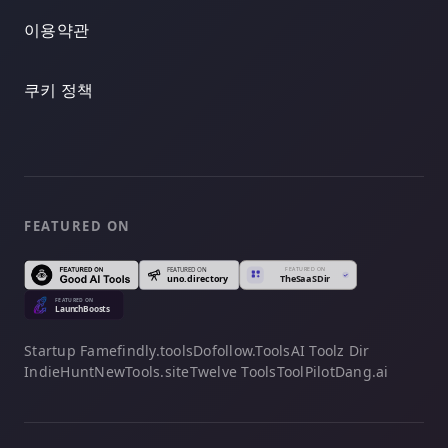
이용약관
쿠키 정책
FEATURED ON
Startup Fame
findly.tools
Dofollow.Tools
AI Toolz Dir
IndieHunt
NewTools.site
Twelve Tools
ToolPilot
Dang.ai