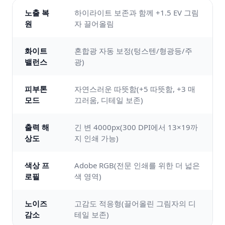
노출 복
하이라이트 보존과 함께 +1.5 EV 그림
원
자 끌어올림
화이트
혼합광 자동 보정(텅스텐/형광등/주
밸런스
광)
피부톤
자연스러운 따뜻함(+5 따뜻함, +3 매
모드
끄러움, 디테일 보존)
출력 해
긴 변 4000px(300 DPI에서 13×19까
상도
지 인쇄 가능)
색상 프
Adobe RGB(전문 인쇄를 위한 더 넓은
로필
색 영역)
노이즈
고감도 적응형(끌어올린 그림자의 디
감소
테일 보존)