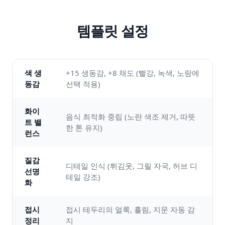
템플릿 설정
색 생
+15 생동감, +8 채도 (빨강, 녹색, 노랑에
동감
선택 적용)
화이
음식 최적화 중립 (노란 색조 제거, 따뜻
트 밸
한 톤 유지)
런스
질감
디테일 인식 (튀김옷, 그릴 자국, 허브 디
선명
테일 강조)
화
접시
접시 테두리의 얼룩, 흘림, 지문 자동 감
정리
지