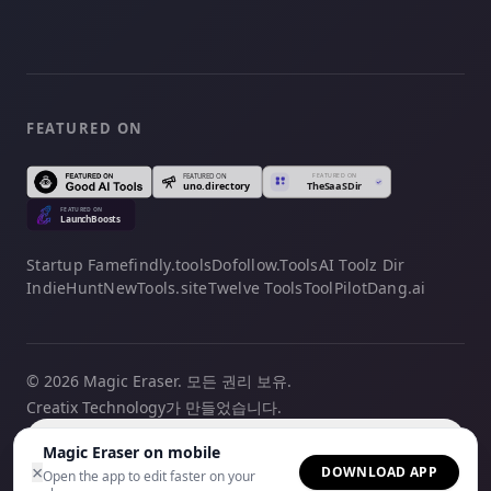
FEATURED ON
Startup Fame
findly.tools
Dofollow.Tools
AI Toolz Dir
IndieHunt
NewTools.site
Twelve Tools
ToolPilot
Dang.ai
© 2026 Magic Eraser. 모든 권리 보유.
Creatix Technology가 만들었습니다.
한국어
Magic Eraser on mobile
×
DOWNLOAD APP
Open the app to edit faster on your