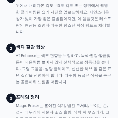
위에서 내려다본 각도, 45도 각도 또는 정면에서 촬영
한 플레이팅된 요리 사진을 업로드하세요. 자연스러운
창가 빛이 가장 좋은 출발점이지만, 이 템플릿은 레스토
랑의 형광등 조명과 따뜻한 텅스텐 탁상 램프도 처리합
니다.
색과 질감 향상
2
AI Enhance는 색조 편향을 보정하고, 녹색·빨강·황금빛
톤이 네온처럼 보이지 않게 선택적으로 생동감을 높이
며, 그릴 그을음, 설탕 글레이즈, 신선한 허브 잎 같은 표
면 질감을 선명하게 합니다. 따뜻함 등급은 식욕을 돋우
는 골든아워 느낌을 더합니다.
프레임 정리
3
Magic Eraser는 흩어진 식기, 냅킨 모서리, 보이는 손,
접시 테두리의 지문과 소스 흘림, 식탁 위 부스러기, 그