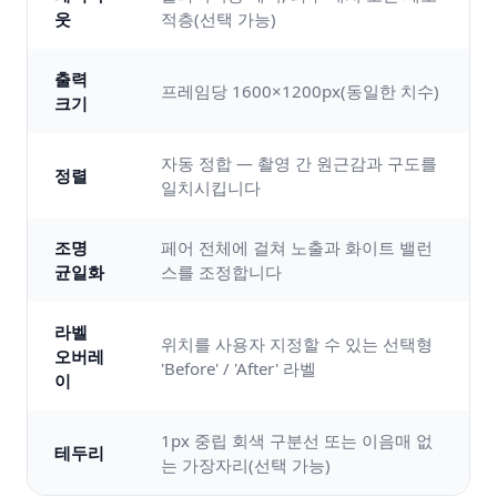
웃
적층(선택 가능)
출력
프레임당 1600×1200px(동일한 치수)
크기
자동 정합 — 촬영 간 원근감과 구도를
정렬
일치시킵니다
조명
페어 전체에 걸쳐 노출과 화이트 밸런
균일화
스를 조정합니다
라벨
위치를 사용자 지정할 수 있는 선택형
오버레
'Before' / 'After' 라벨
이
1px 중립 회색 구분선 또는 이음매 없
테두리
는 가장자리(선택 가능)