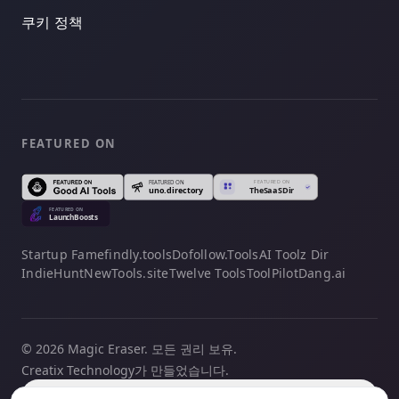
쿠키 정책
FEATURED ON
Startup Fame
findly.tools
Dofollow.Tools
AI Toolz Dir
IndieHunt
NewTools.site
Twelve Tools
ToolPilot
Dang.ai
© 2026 Magic Eraser. 모든 권리 보유.
Creatix Technology가 만들었습니다.
한국어