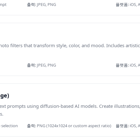
ompt
출력
:
JPEG, PNG
플랫폼
:
iOS, 
to filters that transform style, color, and mood. Includes artisti
출력
:
JPEG, PNG
플랫폼
:
iOS, 
age)
xt prompts using diffusion-based AI models. Create illustration
s.
 selection
출력
:
PNG (1024x1024 or custom aspect ratio)
플랫폼
:
iOS, 