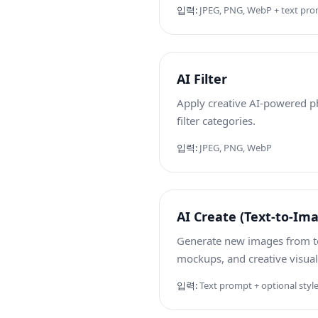
입력
:
JPEG, PNG, WebP + text pr
AI Filter
Apply creative AI-powered pho
filter categories.
입력
:
JPEG, PNG, WebP
AI Create (Text-to-Im
Generate new images from te
mockups, and creative visual
입력
:
Text prompt + optional style