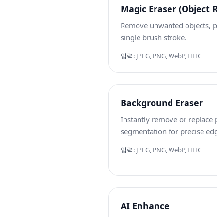
Magic Eraser (Object 
Remove unwanted objects, pe
single brush stroke.
입력
:
JPEG, PNG, WebP, HEIC
Background Eraser
Instantly remove or replace
segmentation for precise edg
입력
:
JPEG, PNG, WebP, HEIC
AI Enhance