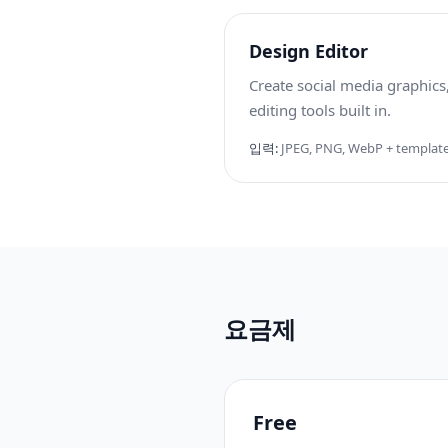
Design Editor
Create social media graphics,
editing tools built in.
입력
:
JPEG, PNG, WebP + templat
요금제
Free