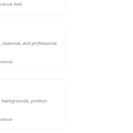
Android, Web
c, seasonal, and professional
Android
s, backgrounds, product
Android