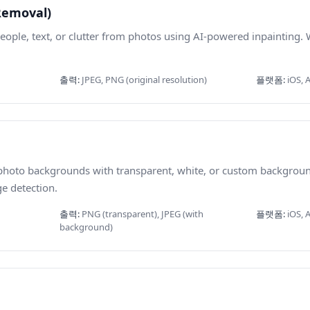
Removal)
ople, text, or clutter from photos using AI-powered inpainting.
출력
:
JPEG, PNG (original resolution)
플랫폼
:
iOS, 
 photo backgrounds with transparent, white, or custom backgrou
e detection.
출력
:
PNG (transparent), JPEG (with
플랫폼
:
iOS, 
background)