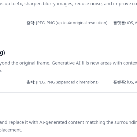
s up to 4x, sharpen blurry images, reduce noise, and improve co
출력
:
JPEG, PNG (up to 4x original resolution)
플랫폼
:
iOS, 
g)
nd the original frame. Generative AI fills new areas with contex
y.
출력
:
JPEG, PNG (expanded dimensions)
플랫폼
:
iOS, 
 and replace it with AI-generated content matching the surroundin
eplacement.