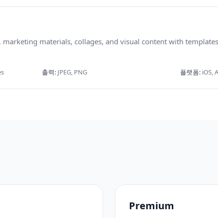
 marketing materials, collages, and visual content with templates
es
출력
:
JPEG, PNG
플랫폼
:
iOS, 
Premium