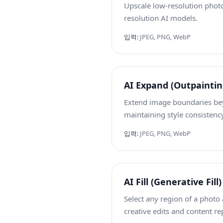
Upscale low-resolution photo
resolution AI models.
입력
:
JPEG, PNG, WebP
AI Expand (Outpaintin
Extend image boundaries beyo
maintaining style consistenc
입력
:
JPEG, PNG, WebP
AI Fill (Generative Fill)
Select any region of a photo
creative edits and content r