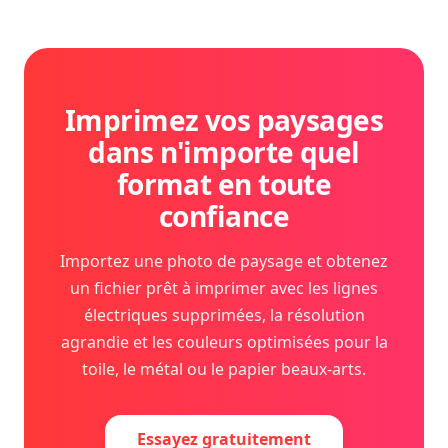
Imprimez vos paysages
dans n'importe quel
format en toute
confiance
Importez une photo de paysage et obtenez
un fichier prêt à imprimer avec les lignes
électriques supprimées, la résolution
agrandie et les couleurs optimisées pour la
toile, le métal ou le papier beaux-arts.
Essayez gratuitement