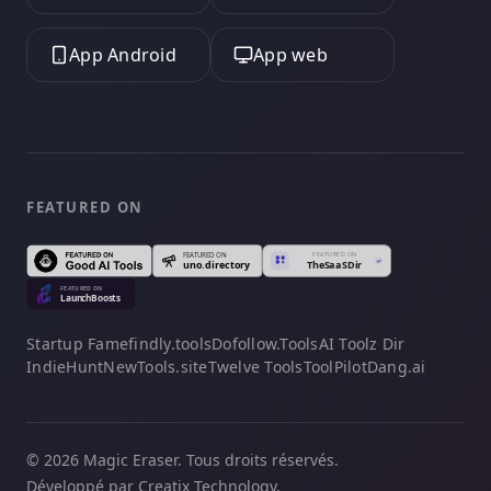
App Android
App web
FEATURED ON
Startup Fame
findly.tools
Dofollow.Tools
AI Toolz Dir
IndieHunt
NewTools.site
Twelve Tools
ToolPilot
Dang.ai
© 2026 Magic Eraser. Tous droits réservés.
Développé par Creatix Technology.