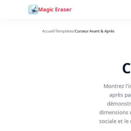
Aller au contenu
Magic Eraser
Accueil
/
Templates
/
Curseur Avant & Après
C
Montrez l'
après pa
démonstra
dimensions c
sociale et le