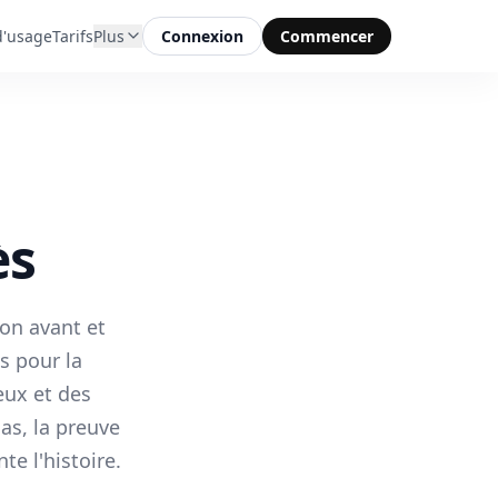
d'usage
Tarifs
Plus
Connexion
Commencer
ès
on avant et
s pour la
eux et des
as, la preuve
te l'histoire.