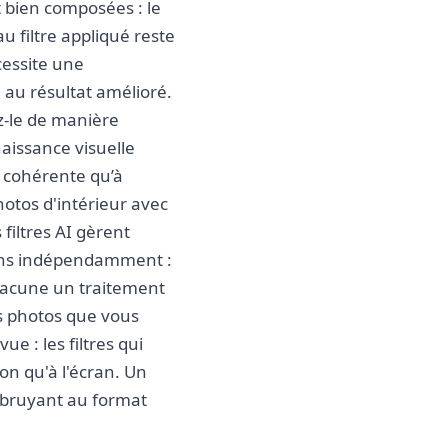
t bien composées : le
u filtre appliqué reste
cessite une
e au résultat amélioré.
ez-le de manière
aissance visuelle
e cohérente qu’à
hotos d'intérieur avec
 filtres AI gèrent
égions indépendamment :
chacune un traitement
es photos que vous
ue : les filtres qui
ion qu'à l'écran. Un
e bruyant au format