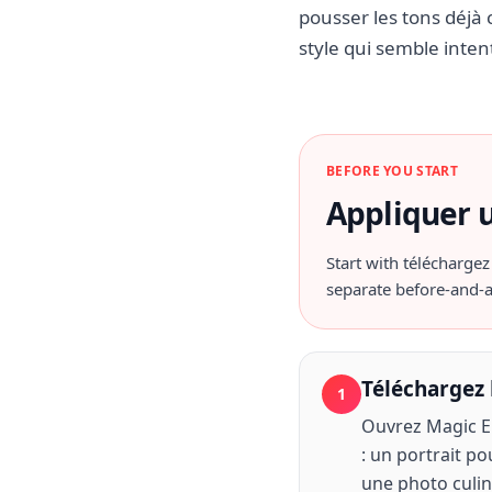
pousser les tons déjà 
style qui semble inte
BEFORE YOU START
Appliquer u
Start with
téléchargez
separate before-and-a
Téléchargez 
1
Ouvrez Magic Er
: un portrait p
une photo culin