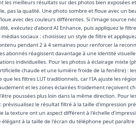
ent les meilleurs résultats sur des photos bien exposées e
tyle, pas la qualité. Une photo sombre et floue avec un bea
loue avec des couleurs différentes. Si l'image source né
lité, exécutez d'abord AI Enhance, puis appliquez le filtr
médias sociaux : choisissez un style de filtre et appliqu
ontenu pendant 2 à 4 semaines pour renforcer la reconn
 Les abonnés réagissent davantage à une identité visuell
cations individuelles. Pour les photos à éclairage mixte (p
rtificielle chaude et une lumière froide de la fenêtre) : les
e que les filtres LUT traditionnels, car l'IA ajuste les r
haudement et les zones éclairées froidement reçoivent 
d'être poussées plus loin dans la même direction. Pour l
révisualisez le résultat filtré à la taille d'impression prév
e la texture ont un aspect différent à l'échelle d'impress
 élégant à la taille de l'écran du téléphone peut paraîtr