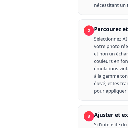
nécessitant un 
Parcourez et 
2
Sélectionnez AI 
votre photo rée
et non un échan
couleurs en fonc
émulations vint
à la gamme tonal
élevé) et les t
pour appliquer 
Ajuster et e
3
Si l'intensité du