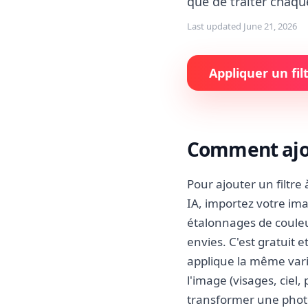
que de traiter chaq
Last updated
June 21, 2026
Appliquer un fil
Comment ajou
Pour ajouter un filtre
IA, importez votre ima
étalonnages de couleur
envies. C'est gratuit 
applique la même varia
l'image (visages, ciel,
transformer une photo