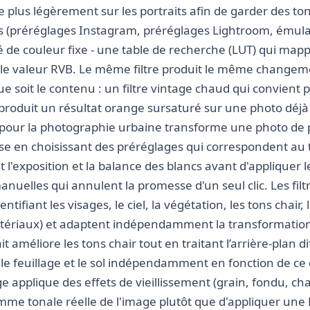
le plus légèrement sur les portraits afin de garder des to
els (préréglages Instagram, préréglages Lightroom, émula
é de couleur fixe - une table de recherche (LUT) qui ma
le valeur RVB. Le même filtre produit le même changem
 soit le contenu : un filtre vintage chaud qui convient 
r produit un résultat orange sursaturé sur une photo déjà 
 pour la photographie urbaine transforme une photo de p
 en choisissant des préréglages qui correspondent au t
t l'exposition et la balance des blancs avant d'appliquer 
nuelles qui annulent la promesse d'un seul clic. Les filtr
ntifiant les visages, le ciel, la végétation, les tons chair
atériaux) et adaptent indépendamment la transformation
ait améliore les tons chair tout en traitant l’arrière-plan 
, le feuillage et le sol indépendamment en fonction de c
age applique des effets de vieillissement (grain, fondu, 
me tonale réelle de l'image plutôt que d'appliquer une L