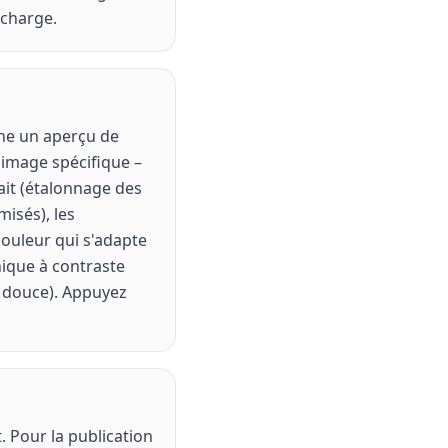
 charge.
iche un aperçu de
 image spécifique –
rait (étalonnage des
misés), les
ouleur qui s'adapte
phique à contraste
, douce). Appuyez
et. Pour la publication