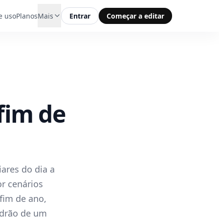
e uso
Planos
Mais
Entrar
Começar a editar
fim de
iares do dia a
or cenários
 fim de ano,
adrão de um