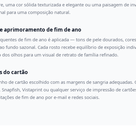
re, uma cor sólida texturizada e elegante ou uma paisagem de in
ginal para uma composição natural.
s e aprimoramento de fim de ano
 quentes de fim de ano é aplicada — tons de pele dourados, cores
s ao fundo sazonal. Cada rosto recebe equilíbrio de exposição ind
 dos olhos para um visual de retrato de família refinado.
s do cartão
ho de cartão escolhido com as margens de sangria adequadas. O
d, Snapfish, Vistaprint ou qualquer serviço de impressão de cartõ
itações de fim de ano por e-mail e redes sociais.