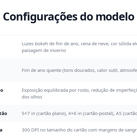
Configurações do modelo
Luzes bokeh de fim de ano, cena de neve, cor sólida e
paisagem de inverno
Fim de ano quente (tons dourados, calor sutil, atmosfer
do
Exposição equilibrada por rosto, redução de imperfei
dos olhos
tão
5×7 in (cartão plano), 4×6 in (cartão-postal), A5 (cart
da
300 DPI no tamanho do cartão com margens de sangri