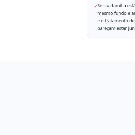
Se sua família es
✓
mesmo fundo e as
e o tratamento d
pareçam estar jun