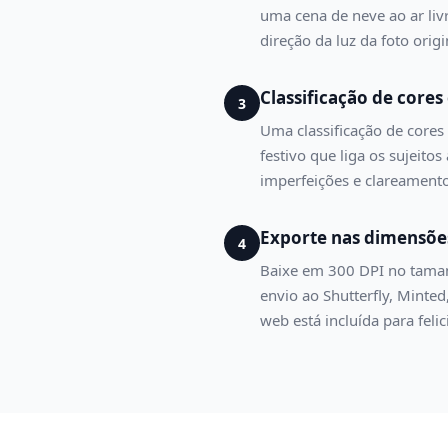
uma cena de neve ao ar liv
direção da luz da foto ori
Classificação de core
3
Uma classificação de cores
festivo que liga os sujeito
imperfeições e clareamento
Exporte nas dimensõe
4
Baixe em 300 DPI no taman
envio ao Shutterfly, Minte
web está incluída para felic