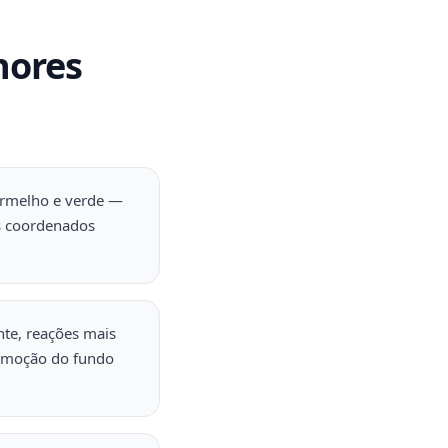
hores
vermelho e verde —
ks coordenados
nte, reações mais
 remoção do fundo