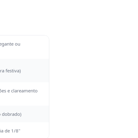
legante ou
a festiva)
ções e clareamento
ão dobrado)
a de 1/8"