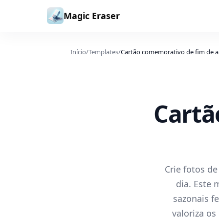
Ir para o conteúdo
Magic Eraser
Início
/
Templates
/
Cartão comemorativo de fim de 
Cartã
Crie fotos de
dia. Este 
sazonais fe
valoriza o