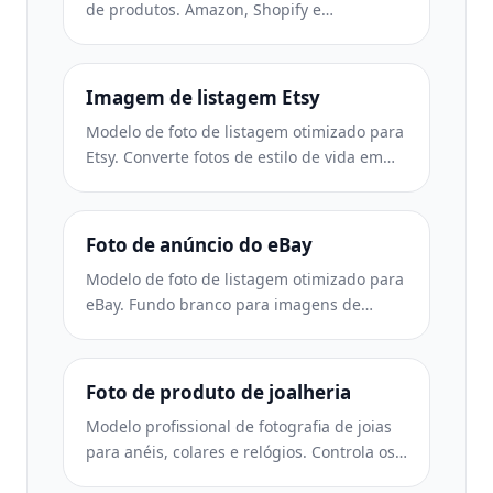
de produtos. Amazon, Shopify e
configurações prontas para o mercado
para imagens de produtos limpas e
profissionais que podem ser convertidas.
Imagem de listagem Etsy
Modelo de foto de listagem otimizado para
Etsy. Converte fotos de estilo de vida em
fundos brancos limpos a 2.000 pixels,
aprimora detalhes de produtos feitos à
mão e atende às diretrizes de imagem da
Foto de anúncio do eBay
Etsy.
Modelo de foto de listagem otimizado para
eBay. Fundo branco para imagens de
galeria, aprimoramento de documentação
de condições e layouts de vários ângulos
que atendem aos padrões de imagem do
Foto de produto de joalheria
eBay.
Modelo profissional de fotografia de joias
para anéis, colares e relógios. Controla os
reflexos, melhora o brilho das pedras