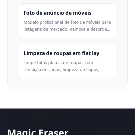
preciosas e fornece imagens prontas para
o mercado em fundos limpos.
Foto de anúncio de móveis
Modelo profissional de foto de móveis para
listagens de mercado. Remova a desordem
do ambiente, mostre dimensões reais e
apresente peças em fundos limpos ou em
contextos de ambiente estilizados.
Limpeza de roupas em flat lay
Limpe fotos planas de roupas com
remoção de rugas, limpeza de fiapos,
fundos brancos puros e cores de tecido
precisas. Pronto para Shopify, Amazon e
boutiques.
Magic Eraser