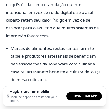
do grês é lida como granulação quente
intencional em vez de ruído digital e se o azul
cobalto retém seu calor índigo em vez de se
deslocar para o azul frio que muitos sistemas de
impressão favorecem.
Marcas de alimentos, restaurantes farm-to-
table e produtores artesanais se beneficiam
das associações da Tobe ware com culinária
caseira, artesanato honesto e cultura de louça
de mesa cotidiana.
O caráter quente e acessível do efeito de
Magic Eraser on mobile
×
DOWNLOAD APP
cerâmica popular oferece uma alternativa
Open the app to edit faster on your
phone.
firme ao refinamento frio dos filtros cerâmicos