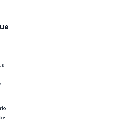
que
ua
o
rio
tos