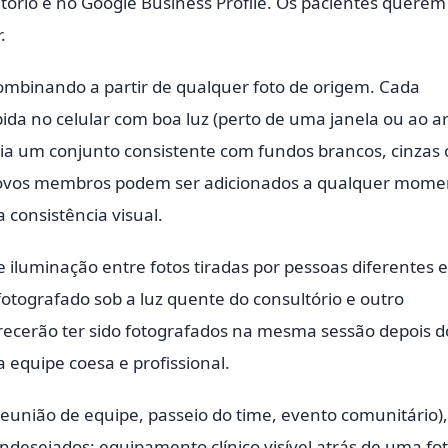
ultório e no Google Business Profile. Os pacientes querem
.
combinando a partir de qualquer foto de origem. Cada
da no celular com boa luz (perto de uma janela ou ao a
ria um conjunto consistente com fundos brancos, cinzas
ovos membros podem ser adicionados a qualquer mome
consistência visual.
e iluminação entre fotos tiradas por pessoas diferentes 
otografado sob a luz quente do consultório e outro
recerão ter sido fotografados na mesma sessão depois d
a equipe coesa e profissional.
eunião de equipe, passeio do time, evento comunitário),
desejados: equipamento clínico visível atrás de uma fo