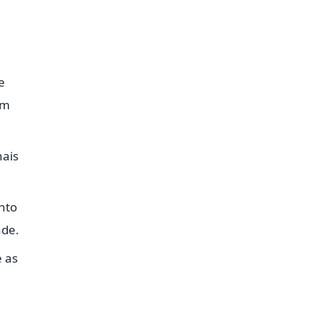
e
um
nais
nto
ade.
e as