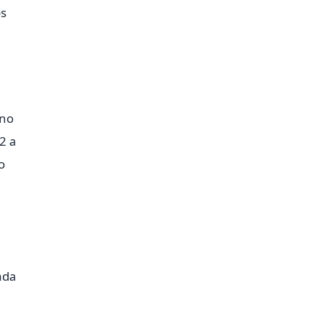
os
ano
2 a
o
ada