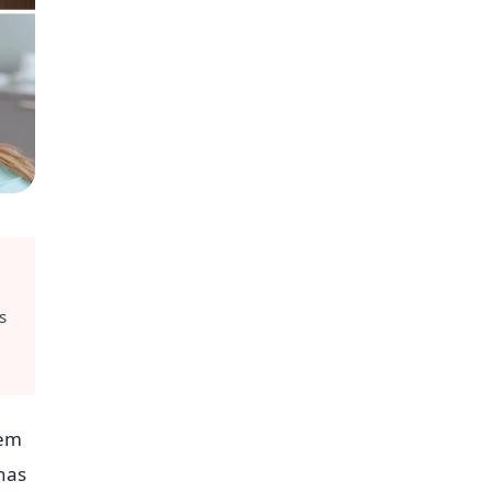
s
 em
 nas