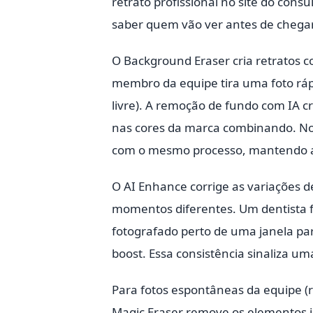
retrato profissional no site do cons
saber quem vão ver antes de chegar
O Background Eraser cria retratos 
membro da equipe tira uma foto rápi
livre). A remoção de fundo com IA c
nas cores da marca combinando. N
com o mesmo processo, mantendo a 
O AI Enhance corrige as variações d
momentos diferentes. Um dentista f
fotografado perto de uma janela pa
boost. Essa consistência sinaliza um
Para fotos espontâneas da equipe (r
Magic Eraser remove os elementos in