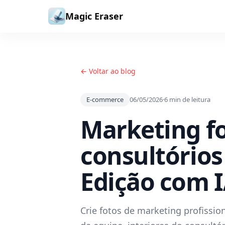
Ir para o conteúdo
Magic Eraser
← Voltar ao blog
E-commerce
06/05/2026
·
6
min de leitura
Marketing fo
consultórios
Edição com I
Crie fotos de marketing profissio