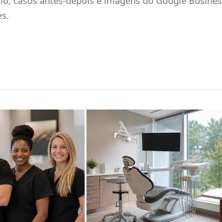
ório, casos antes-depois e imagens do Google Busine
es.