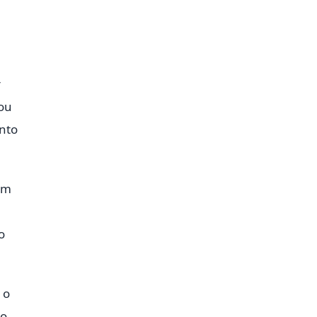
r
 ou
nto
em
o
 o
to