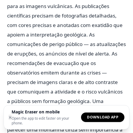
para as imagens vulcânicas. As publicações
científicas precisam de fotografias detalhadas,
com cores precisas e anotadas com exatidão que
apoiem a interpretação geológica. As
comunicações de perigo público — as atualizações
de erupções, os anúncios de nível de alerta. As
recomendações de evacuação que os
observatórios emitem durante as crises —
precisam de imagens claras e de alto contraste
que comuniquem a atividade e o risco vulcânicos
a públicos sem formação geológica. Uma
fotografia que mostra claramente um domo de
Magic Eraser on mobile
×
DOWNLOAD APP
Open the app to edit faster on your
lava em crescimento a um vulcanologista pode
phone.
parecer uma montanha cinza sem importância a