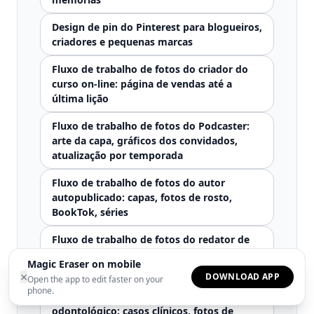
Design de pin do Pinterest para blogueiros,
criadores e pequenas marcas
Fluxo de trabalho de fotos do criador do
curso on-line: página de vendas até a
última lição
Fluxo de trabalho de fotos do Podcaster:
arte da capa, gráficos dos convidados,
atualização por temporada
Fluxo de trabalho de fotos do autor
autopublicado: capas, fotos de rosto,
BookTok, séries
Fluxo de trabalho de fotos do redator de
boletins informativos: imagens principais,
Magic Eraser on mobile
imagens embutidas, notas, fotos do autor
×
DOWNLOAD APP
Open the app to edit faster on your
phone.
Edição de fotos de consultório
odontológico: casos clínicos, fotos de