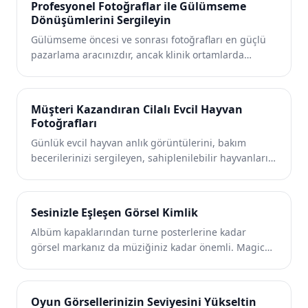
Profesyonel Fotoğraflar ile Gülümseme
profesyonel görüntüler üretmesine yardımcı olur.
Dönüşümlerini Sergileyin
Gülümseme öncesi ve sonrası fotoğrafları en güçlü
pazarlama aracınızdır, ancak klinik ortamlarda
nadiren iyi fotoğraf çekilir. Magic Eraser diş ve
ortodonti muayenehanelerinin yeni hastaların
ilgisini çeken tedavi sonuçlarını ve ofis görüntülerini
Müşteri Kazandıran Cilalı Evcil Hayvan
sunmasına yardımcı olur.
Fotoğrafları
Günlük evcil hayvan anlık görüntülerini, bakım
becerilerinizi sergileyen, sahiplenilebilir hayvanları
öne çıkaran ve evcil hayvan işinizi pazarlayan
profesyonel görüntülere dönüştürün. Magic Eraser
tasmaları, kafesleri ve dağınıklığı ortadan kaldırır,
Sesinizle Eşleşen Görsel Kimlik
böylece her evcil hayvan en iyi şekilde görünür.
Albüm kapaklarından turne posterlerine kadar
görsel markanız da müziğiniz kadar önemli. Magic
Eraser sanatçıların, plak şirketlerinin ve
tanıtımcıların dikkat dağıtıcı unsurları ortadan
kaldırarak, nesneleri izole ederek ve her çekimi
Oyun Görsellerinizin Seviyesini Yükseltin
mükemmelleştirerek çarpıcı görüntüler