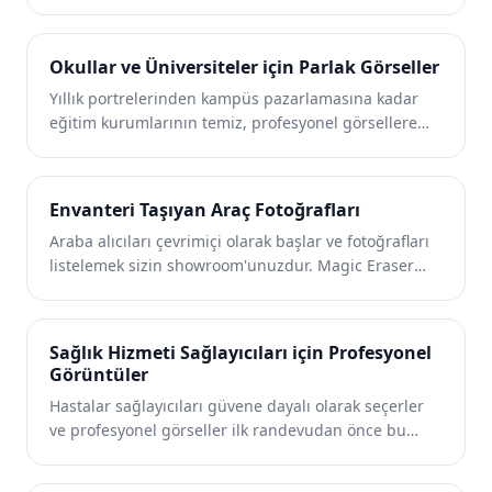
pazarlamacıların kalabalıkları önemli yerlerden
uzaklaştırmasına, tesis fotoğraflarını temizlemesine
ve tarayıcıları rezervasyon yaptıranlara dönüştüren
Okullar ve Üniversiteler için Parlak Görseller
manzara çekimlerini geliştirmesine yardımcı olur.
Yıllık portrelerinden kampüs pazarlamasına kadar
eğitim kurumlarının temiz, profesyonel görsellere
ihtiyacı vardır. Magic Eraser okulların, kolejlerin ve e-
öğrenme platformlarının fotoğraflardaki dikkat
dağıtıcı unsurları ortadan kaldırmasına, kampüs
Envanteri Taşıyan Araç Fotoğrafları
görüntülerini geliştirmesine ve her izleyici için
Araba alıcıları çevrimiçi olarak başlar ve fotoğrafları
gösterişli görseller oluşturmasına yardımcı olur.
listelemek sizin showroom'unuzdur. Magic Eraser
bayilerin ve özel satıcıların yansımaları kaldırmasına,
park arka planlarını temizlemesine ve araç
görsellerini geliştirmesine yardımcı olur, böylece her
Sağlık Hizmeti Sağlayıcıları için Profesyonel
listeleme showroom için hazır görünür ve test
Görüntüler
sürüşleri sağlar.
Hastalar sağlayıcıları güvene dayalı olarak seçerler
ve profesyonel görseller ilk randevudan önce bu
güveni oluşturur. Magic Eraser kliniklerin,
hastanelerin ve tele-sağlık platformlarının gösterişli