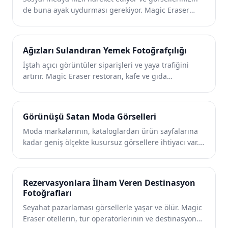
de buna ayak uydurması gerekiyor. Magic Eraser
içerik oluşturucuların, pazarlamacıların ve
markaların dikkat dağıtıcı unsurları ortadan
kaldırmasına, arka planları değiştirmesine ve
Ağızları Sulandıran Yemek Fotoğrafçılığı
görselleri düzeltmesine yardımcı olur; böylece her
İştah açıcı görüntüler siparişleri ve yaya trafiğini
gönderi Instagram, TikTok ve Twitter'daki kalabalık
artırır. Magic Eraser restoran, kafe ve gıda
yayınlarda öne çıkar.
markalarının yemek fotoğraflarını temizlemesine,
masa dağınıklığını ortadan kaldırmasına ve menüler,
teslimat uygulamaları ve sosyal medya pazarlaması
Görünüşü Satan Moda Görselleri
için yemek sunumunu geliştirmesine yardımcı olur.
Moda markalarının, kataloglardan ürün sayfalarına
kadar geniş ölçekte kusursuz görsellere ihtiyacı var.
Magic Eraser tasarımcıların, stilistlerin ve moda
pazarlamacıların arka planları kaldırmasına, model
çekimlerini rötuşlamasına ve her giysiyi en iyi şekilde
Rezervasyonlara İlham Veren Destinasyon
sergileyen parlak düz döşemeler oluşturmasına
Fotoğrafları
yardımcı olur.
Seyahat pazarlaması görsellerle yaşar ve ölür. Magic
Eraser otellerin, tur operatörlerinin ve destinasyon