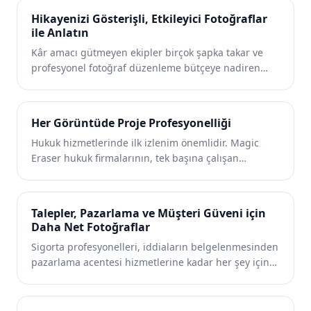
odaklanan portföy görüntüleri ve müşteri sunumları
Hikayenizi Gösterişli, Etkileyici Fotoğraflar
sunmalarına yardımcı olur.
ile Anlatın
Kâr amacı gütmeyen ekipler birçok şapka takar ve
profesyonel fotoğraf düzenleme bütçeye nadiren
uygundur. Magic Eraser, kuruluşların tasarım
uzmanlığı veya pahalı yazılımlar olmadan bağış
toplama etkinlikleri, kampanyalar ve sosyal medya
Her Görüntüde Proje Profesyonelliği
için ilgi çekici görseller oluşturmasına yardımcı olur.
Hukuk hizmetlerinde ilk izlenim önemlidir. Magic
Eraser hukuk firmalarının, tek başına çalışan
uygulayıcıların ve hukuk pazarlama ekiplerinin
güven ve otoriteyi yansıtan gösterişli vesikalık
fotoğraflar, ofis fotoğrafları ve pazarlama materyalleri
Talepler, Pazarlama ve Müşteri Güveni için
oluşturmasına yardımcı olur.
Daha Net Fotoğraflar
Sigorta profesyonelleri, iddiaların belgelenmesinden
pazarlama acentesi hizmetlerine kadar her şey için
fotoğraflara güveniyor. Magic Eraser temsilcilerin,
ayarlayıcıların ve pazarlama ekiplerinin net bir
şekilde iletişim kuran ve güven oluşturan temiz,