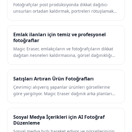
Fotoğrafçılar post prodüksiyonda dikkat dağıtıcı
unsurları ortadan kaldırmak, portreleri rötuşlamak
ve arka planları mükemmelleştirmek için saatler
harcıyor. Magic Eraser düzenleme iş akışınızı
hızlandırır, böylece kaliteden ödün vermeden
Emlak ilanları için temiz ve profesyonel
müşterilerinize gösterişli görüntüleri daha hızlı
fotoğraflar
sunabilirsiniz.
Magic Eraser, emlakçıların ve fotoğrafçıların dikkat
dağıtan nesneleri kaldırmasına, görsel dağınıklığı
azaltmasına ve fotoğrafları iyileştirmesine yardımcı
olur. Görsellerin mülkü doğru yansıtması için her
düzenlemeyi inceleyin ve yerel ilan platformunun
Satışları Artıran Ürün Fotoğrafları
açıklama kurallarına uyun.
Çevrimiçi alışveriş yapanlar ürünleri görsellerine
göre yargılıyor. Magic Eraser dağınık arka planları
kaldırır, dikkat dağıtıcı unsurları siler ve alıcının
güvenini oluşturan ve dönüşüm oranlarını artıran
pazara hazır ürün fotoğrafları oluşturur.
Sosyal Medya İçerikleri için AI Fotoğraf
Düzenleme
Sosyal medya hızlı hareket ediyor ve görsellerinizin