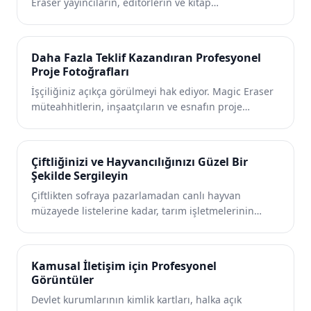
Eraser yayıncıların, editörlerin ve kitap
tasarımcılarının kapak fotoğraflarını temizlemesine,
editoryal görselleri düzeltmesine ve baskıya hazır
görselleri saniyeler içinde hazırlamasına yardımcı
Daha Fazla Teklif Kazandıran Profesyonel
olur; Photoshop uzmanlığı gerektirmez.
Proje Fotoğrafları
İşçiliğiniz açıkça görülmeyi hak ediyor. Magic Eraser
müteahhitlerin, inşaatçıların ve esnafın proje
fotoğraflarından şantiye karmaşasını kaldırmasına,
ilgi çekici öncesi ve sonrası karşılaştırmaları
oluşturmasına ve yeni iş kazandıran portföyler
Çiftliğinizi ve Hayvancılığınızı Güzel Bir
oluşturmasına yardımcı olur.
Şekilde Sergileyin
Çiftlikten sofraya pazarlamadan canlı hayvan
müzayede listelerine kadar, tarım işletmelerinin
arazilerini, hayvanlarını ve ürünlerini öne çıkaran
gösterişli fotoğraflara ihtiyacı var. Magic Eraser
çitleri, ekipmanı ve dağınıklığı ortadan kaldırır,
Kamusal İletişim için Profesyonel
böylece tarımsal resimleriniz en iyi şekilde görünür.
Görüntüler
Devlet kurumlarının kimlik kartları, halka açık