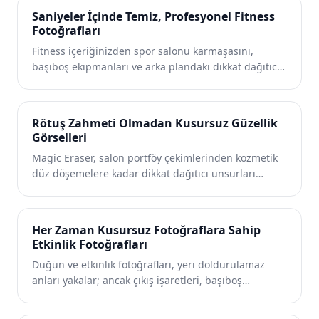
personel vesikalıkları, temiz tesis fotoğrafları ve
Saniyeler İçinde Temiz, Profesyonel Fitness
markalı teletıp varlıkları oluşturmasına yardımcı olur.
Fotoğrafları
Fitness içeriğinizden spor salonu karmaşasını,
başıboş ekipmanları ve arka plandaki dikkat dağıtıcı
şeyleri kaldırın. Magic Eraser kişisel antrenörlerin,
spor salonu sahiplerinin ve fitness alanında etkili
olan kişilerin, sonuçları sergileyen gösterişli
Rötuş Zahmeti Olmadan Kusursuz Güzellik
görseller oluşturmasına yardımcı olur.
Görselleri
Magic Eraser, salon portföy çekimlerinden kozmetik
düz döşemelere kadar dikkat dağıtıcı unsurları
ortadan kaldırır, arka planları temizler ve güzellik
içeriğini anında geliştirir. Düzenlemeye daha az,
çarpıcı görünümler oluşturmaya daha fazla zaman
Her Zaman Kusursuz Fotoğraflara Sahip
ayırın.
Etkinlik Fotoğrafları
Düğün ve etkinlik fotoğrafları, yeri doldurulamaz
anları yakalar; ancak çıkış işaretleri, başıboş
misafirler ve darmadağın mekanlar, çekimi bozabilir.
Magic Eraser, fotoğrafçıların ve planlamacıların