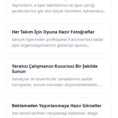
Yayıncıların, e-spor takımlarının ve oyun içeriği
oluşturmasına yardımcı olur.
yaratıcılarının göz alıcı küçük resimlere, katmanlara
ve tanıtım grafiklerine ihtiyacı var. Magic Eraser arka
planları kaldırır, ekran görüntülerini temizler ve
karakterleri izole ederek içeriğinizin kalabalık bir
Her Takım İçin Oyuna Hazır Fotoğraflar
akışta öne çıkmasını sağlar.
Gençlik liglerinden profesyonel franchise'lara kadar
spor organizasyonlarının gösterişli oyuncu
portrelerine, aksiyon çekimlerine ve tesis
görsellerine ihtiyacı var. Magic Eraser kenardaki
dağınıklığı ortadan kaldırır, aksiyon fotoğrafçılığını
Yaratıcı Çalışmanızı Kusursuz Bir Şekilde
geliştirir ve medyaya hazır görselleri hızlı bir şekilde
Sunun
sunar.
Sanatçılar ve tasarımcılar zanaatlarına saatler
harcıyorlar; sunum sonradan düşünülmemelidir.
Magic Eraser sanat eseri fotoğraflarını temizler,
stüdyo yansımalarını giderir ve galeriler, müşteriler
ve baskı için kusursuz portföy görüntüleri hazırlar.
Beklemeden Yayınlanmaya Hazır Görseller
Son teslim tarihleri ​​rötuşlamayı beklemez. Magic