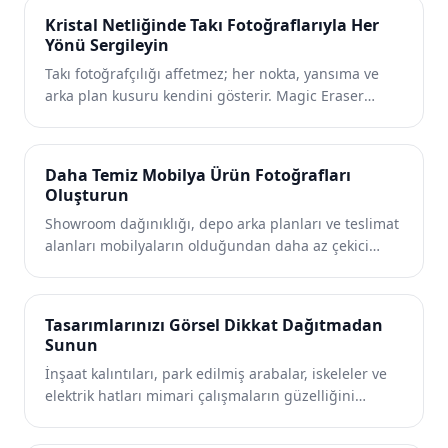
saatlerce manuel düzenlemeye gerek kalmadan
Kristal Netliğinde Takı Fotoğraflarıyla Her
kusursuz görüntüler sunmasına olanak tanır.
Yönü Sergileyin
Takı fotoğrafçılığı affetmez; her nokta, yansıma ve
arka plan kusuru kendini gösterir. Magic Eraser
kuyumcuların, zanaatkarların ve lüks markaların,
parçalar kadar parlak ürün görselleri
oluşturmalarına yardımcı olur.
Daha Temiz Mobilya Ürün Fotoğrafları
Oluşturun
Showroom dağınıklığı, depo arka planları ve teslimat
alanları mobilyaların olduğundan daha az çekici
görünmesine neden oluyor. Magic Eraser mobilya
perakendecilerinin, üreticilerinin ve satıcıların,
alıcıların güvendiği ve tıkladığı ilan görselleri
Tasarımlarınızı Görsel Dikkat Dağıtmadan
oluşturmasına yardımcı olur.
Sunun
İnşaat kalıntıları, park edilmiş arabalar, iskeleler ve
elektrik hatları mimari çalışmaların güzelliğini
gölgeleyebilir. Magic Eraser mimarların, firmaların ve
görselleştirme stüdyolarının yalnızca tasarıma