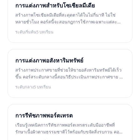
การแต่งภาพสำหรับโซเชียลมีเดีย
สร้างภาพโซเชียลมีเดียที่สะดุดตาได้ในไม่กี่นาที ไม่ใช่
หลายชั่วโมง คอร์สนี้จะสอนกฎการใช้ภาพเฉพาะแต่ละ
แพลตฟอร์ม เทคนิคการแต่งภาพให้ดึงดูดความสนใจ การ
ระดับเริ่มต้น
5
บทเรียน
สร้างคอนเทนต์ที่สอดคล้องกับแบรนด์ เวิร์กโฟลว์การผลิต
แบบเป็นชุดสำหรับการจัดตารางรายสัปดาห์ และการปรับ
แต่งรูปแบบแนวตั้งสำหรับ Stories และ Reels
การแต่งภาพอสังหาริมทรัพย์
สร้างภาพประกาศขายที่ช่วยให้ขายอสังหาริมทรัพย์ได้เร็ว
ขึ้น คอร์สระดับกลางนี้สอนวิธีประเมินภาพประกาศขาย จัด
ระเบียบภายใน ทำความสะอาดภาพภายนอก เปลี่ยนท้องฟ้า
ระดับกลาง
5
บทเรียน
ที่ดูจืดชืด และเพิ่มองค์ประกอบการจัดแต่งห้องแบบเสมือน
จริง — ทั้งหมดด้วยเครื่องมือแต่งภาพที่ขับเคลื่อนด้วย AI
ซึ่งช่วยประหยัดเวลาได้หลายชั่วโมงเมื่อเทียบกับการรีทัช
แบบดั้งเดิม
การรีทัชภาพพอร์ตเทรต
เรียนรู้เทคนิคการรีทัชภาพพอร์ตเทรตระดับมืออาชีพที่
รักษาเนื้อผิวตามธรรมชาติไว้พร้อมกับขจัดสิ่งรบกวน คอร์ส
นี้ครอบคลุมทุกอย่างตั้งแต่การเกลี่ยผิวให้เรียบเนียนแบบ