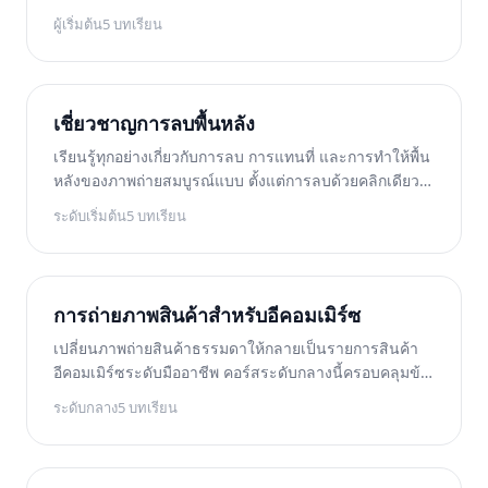
เครื่องมือเลือกวัตถุด้วย AI การจัดการฉากที่ซับซ้อน และ
ผู้เริ่มต้น
5
บทเรียน
เวิร์กโฟลว์แบบกลุ่ม เพื่อให้คุณทำความสะอาดภาพได้อย่าง
มั่นใจ
เชี่ยวชาญการลบพื้นหลัง
เรียนรู้ทุกอย่างเกี่ยวกับการลบ การแทนที่ และการทำให้พื้น
หลังของภาพถ่ายสมบูรณ์แบบ ตั้งแต่การลบด้วยคลิกเดียว
ไปจนถึงงานปรับขอบอย่างละเอียดและการสลับพื้นหลังเชิง
ระดับเริ่มต้น
5
บทเรียน
สร้างสรรค์ คอร์สนี้จะมอบทักษะให้คุณสร้างภาพคุณภาพระ
ดับสตูดิโอจากภาพต้นฉบับใด ๆ ก็ได้
การถ่ายภาพสินค้าสำหรับอีคอมเมิร์ซ
เปลี่ยนภาพถ่ายสินค้าธรรมดาให้กลายเป็นรายการสินค้า
อีคอมเมิร์ซระดับมืออาชีพ คอร์สระดับกลางนี้ครอบคลุมข้อ
กำหนดของมาร์เก็ตเพลส เทคนิคพื้นหลังสีขาว การแปลง
ระดับกลาง
5
บทเรียน
ภาพไลฟ์สไตล์ให้เป็นสไตล์สตูดิโอ การแก้ไขแคตตาล็อก
แบบกลุ่ม และกลยุทธ์การปรับแต่งภาพที่ช่วยเพิ่มอัตราการ
แปลงให้สูงขึ้น