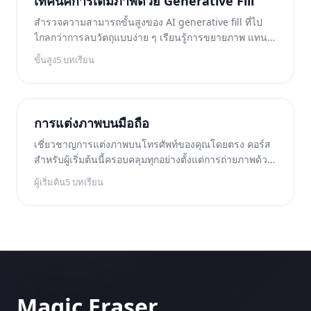
เทคนิคการเติมภาพด้วย Generative Fill
สำรวจความสามารถขั้นสูงของ AI generative fill ที่ไป
ไกลกว่าการลบวัตถุแบบง่าย ๆ เรียนรู้การขยายภาพ แทนที่
วัตถุด้วยเนื้อหาที่สร้างโดย AI เติมเต็มฉากบางส่วน และ
ขั้นสูง
5
บทเรียน
สร้างภาพคอมโพสิตเชิงสร้างสรรค์ที่กลมกลืนไร้รอยต่อ
การแต่งภาพบนมือถือ
เชี่ยวชาญการแต่งภาพบนโทรศัพท์ของคุณโดยตรง คอร์ส
สำหรับผู้เริ่มต้นนี้ครอบคลุมทุกอย่างตั้งแต่การถ่ายภาพด้วย
กล้องโทรศัพท์ให้ดีขึ้น ไปจนถึงการสร้างเวิร์กโฟลว์การ
ผู้เริ่มต้น
5
บทเรียน
แต่งภาพบนมือถือที่มีประสิทธิภาพเพื่อผลลัพธ์ระดับมือ
อาชีพอย่างรวดเร็ว
Magic Eraser