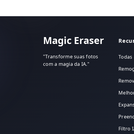
Magic Eraser
Recu
"
Transforme suas fotos
Todas 
com a magia da IA.
"
Remoç
Remov
Melhor
Expan
Preenc
Filtro 