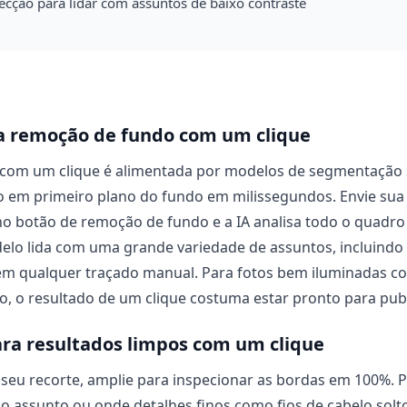
tecção para lidar com assuntos de baixo contraste
a remoção de fundo com um clique
com um clique é alimentada por modelos de segmentação
o em primeiro plano do fundo em milissegundos. Envie su
 no botão de remoção de fundo e a IA analisa todo o quadr
elo lida com uma grande variedade de assuntos, incluindo
sem qualquer traçado manual. Para fotos bem iluminadas co
o, o resultado de um clique costuma estar pronto para pub
ara resultados limpos com um clique
 seu recorte, amplie para inspecionar as bordas em 100%. 
o assunto ou onde detalhes finos como fios de cabelo solt