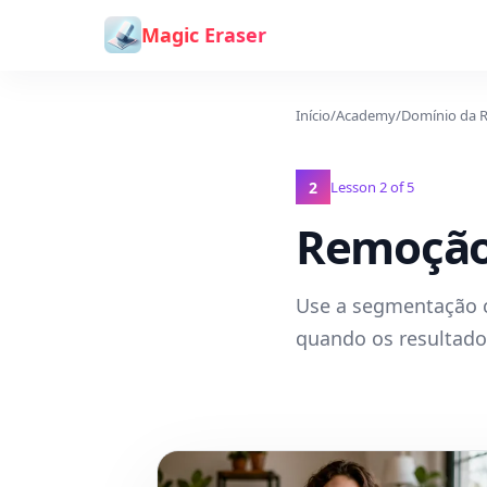
Ir para o conteúdo
Magic Eraser
Início
/
Academy
/
Domínio da 
2
Lesson
2
of
5
Remoção
Use a segmentação 
quando os resultados