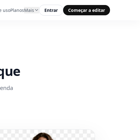
e uso
Planos
Mais
Entrar
Começar a editar
que
tenda