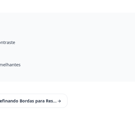
ntraste
emelhantes
Refinando Bordas para Resultados Profissionais
→