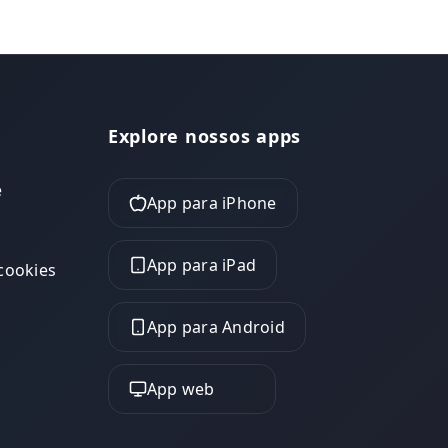
Explore nossos apps
e
App para iPhone
App para iPad
 cookies
App para Android
App web