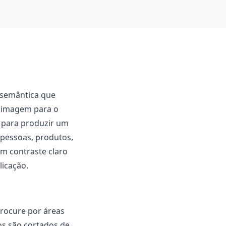
 semântica que
a imagem para o
o para produzir um
 pessoas, produtos,
m contraste claro
licação.
Procure por áreas
os são cortados de